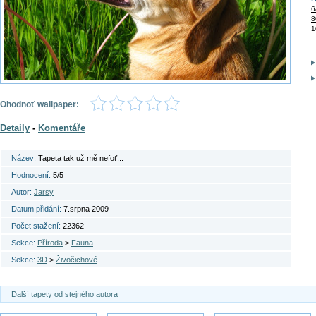
6
8
1
Ohodnoť wallpaper:
Detaily
-
Komentáře
Název:
Tapeta tak už mě nefoť...
Hodnocení:
5/5
Autor:
Jarsy
Datum přidání:
7.srpna 2009
Počet stažení:
22362
Sekce:
Příroda
>
Fauna
Sekce:
3D
>
Živočichové
Další tapety od stejného autora