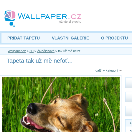
PŘIDAT TAPETU
VLASTNÍ GALERIE
O PROJEKTU
Wallpaper.cz
>
3D
>
Živočichové
> tak už mě nefoť...
Tapeta tak už mě nefoť...
další v kategorii
>>
O
S