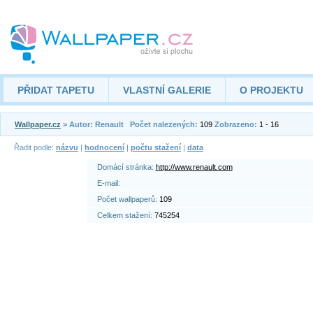
PŘIDAT TAPETU
VLASTNÍ GALERIE
O PROJEKTU
Wallpaper.cz
> Autor: Renault
Počet nalezených:
109
Zobrazeno:
1 - 16
Řadit podle:
názvu
|
hodnocení
|
počtu stažení
|
data
Domácí stránka:
http://www.renault.com
E-mail:
Počet wallpaperů:
109
Celkem stažení:
745254