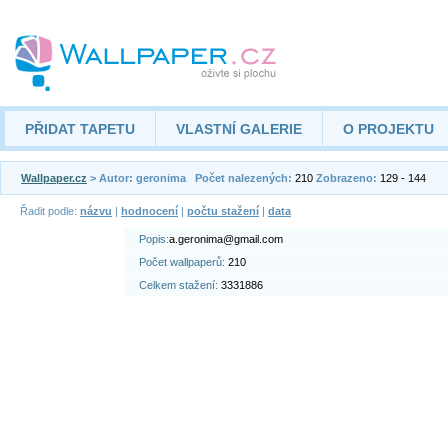
PŘIDAT TAPETU
VLASTNÍ GALERIE
O PROJEKTU
Wallpaper.cz
> Autor: geronima
Počet nalezených:
210
Zobrazeno:
129 - 144
Řadit podle:
názvu
|
hodnocení
|
počtu stažení
|
data
Popis:
a.geronima@gmail.com
Počet wallpaperů:
210
Celkem stažení:
3331886