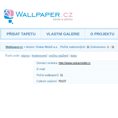
PŘIDAT TAPETU
VLASTNÍ GALERIE
O PROJEKTU
Wallpaper.cz
> Autor: Oskar Mobil a.s.
Počet nalezených:
11
Zobrazeno:
1 - 11
Řadit podle:
názvu
|
hodnocení
|
počtu stažení
|
data
Domácí stránka:
http://www.oskarmobil.cz
E-mail:
Počet wallpaperů:
11
Celkem stažení:
70137