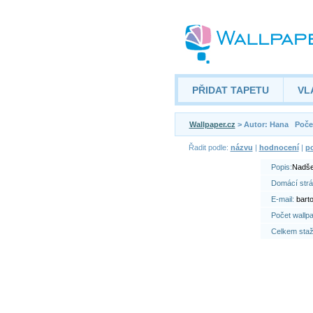
PŘIDAT TAPETU
VL
Wallpaper.cz
> Autor: Hana
Poče
Řadit podle:
názvu
|
hodnocení
|
po
Popis:
Nadše
Domácí str
E-mail:
bart
Počet wallp
Celkem sta