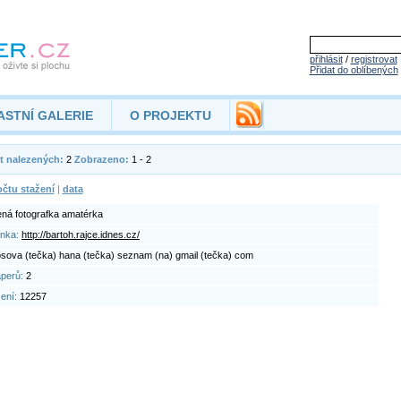
přihlásit
/
registrovat
Přidat do oblíbených
ASTNÍ GALERIE
O PROJEKTU
t nalezených:
2
Zobrazeno:
1 - 2
čtu stažení
|
data
ná fotografka amatérka
ánka:
http://bartoh.rajce.idnes.cz/
osova (tečka) hana (tečka) seznam (na) gmail (tečka) com
aperů:
2
žení:
12257