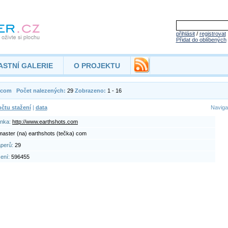
přihlásit
/
registrovat
Přidat do oblíbených
ASTNÍ GALERIE
O PROJEKTU
ts.com
Počet nalezených:
29
Zobrazeno:
1 - 16
čtu stažení
|
data
Naviga
ánka:
http://www.earthshots.com
aster (na) earthshots (tečka) com
aperů:
29
žení:
596455