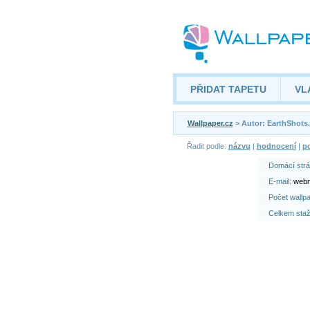
PŘIDAT TAPETU
VL
Wallpaper.cz
> Autor: EarthSho
Řadit podle:
názvu
|
hodnocení
|
po
Domácí str
E-mail:
webm
Počet wallp
Celkem sta