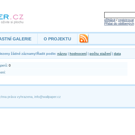
přihlásit
/
registrovat
Přidat do oblíbených
ASTNÍ GALERIE
O PROJEKTU
lezeny žádné záznamy!Řadit podle:
názvu
|
hodnocení
|
počtu stažení
|
data
aperů:
0
ení:
chna práva vyhrazena, info@wallpaper.cz