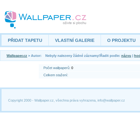
PŘIDAT TAPETU
VLASTNÍ GALERIE
O PROJEKTU
Wallpaper.cz
> Autor: Nebyly nalezeny žádné záznamy!Řadit podle:
názvu
|
hod
Počet wallpaperů:
0
Celkem stažení:
Copyright 2000 -
Wallpaper.cz, všechna práva vyhrazena, info@wallpaper.cz