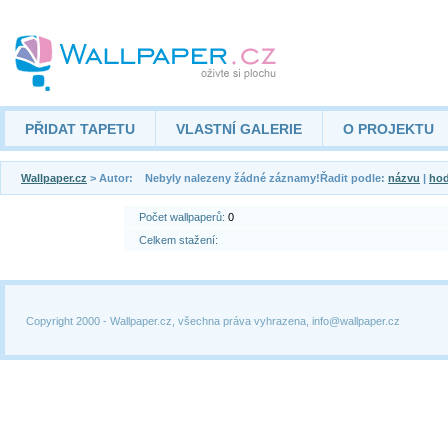
PŘIDAT TAPETU
VLASTNÍ GALERIE
O PROJEKTU
Wallpaper.cz
> Autor: Nebyly nalezeny žádné záznamy!Řadit podle:
názvu
|
hod
Počet wallpaperů:
0
Celkem stažení:
Copyright 2000 -
Wallpaper.cz, všechna práva vyhrazena, info@wallpaper.cz