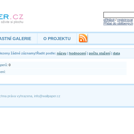
přihlásit
/
registrovat
Přidat do oblíbených
ASTNÍ GALERIE
O PROJEKTU
lezeny žádné záznamy!Řadit podle:
názvu
|
hodnocení
|
počtu stažení
|
data
aperů:
0
ení:
chna práva vyhrazena, info@wallpaper.cz