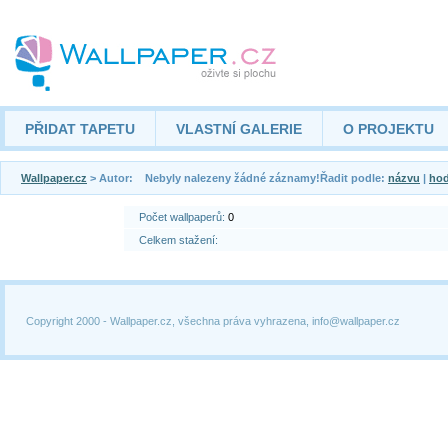
PŘIDAT TAPETU
VLASTNÍ GALERIE
O PROJEKTU
Wallpaper.cz
> Autor: Nebyly nalezeny žádné záznamy!Řadit podle:
názvu
|
hod
Počet wallpaperů:
0
Celkem stažení:
Copyright 2000 -
Wallpaper.cz, všechna práva vyhrazena, info@wallpaper.cz