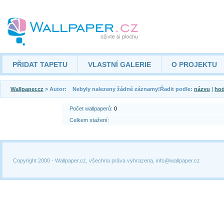
PŘIDAT TAPETU
VLASTNÍ GALERIE
O PROJEKTU
Wallpaper.cz
> Autor: Nebyly nalezeny žádné záznamy!Řadit podle:
názvu
|
hod
Počet wallpaperů:
0
Celkem stažení:
Copyright 2000 -
Wallpaper.cz, všechna práva vyhrazena, info@wallpaper.cz