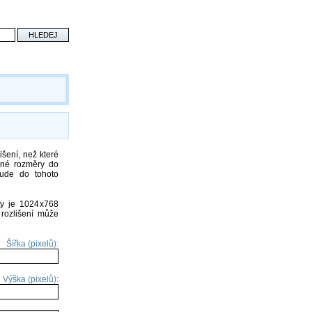
šení, než které
ané rozměry do
bude do tohoto
ety je 1024x768
 rozlišení může
Šířka (pixelů):
Výška (pixelů):