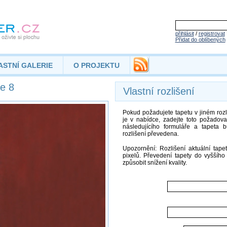
přihlásit
/
registrovat
Přidat do oblíbených
ASTNÍ GALERIE
O PROJEKTU
ie 8
Vlastní rozlišení
Pokud požadujete tapetu v jiném rozli
je v nabídce, zadejte toto požadov
následujícího formuláře a tapeta 
rozlišení převedena.
Upozornění: Rozlišení aktuální tap
pixelů. Převedení tapety do vyššího
způsobit snížení kvality.