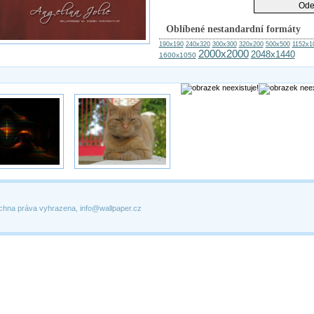
Oblíbené nestandardní formáty
190x190
240x320
300x300
320x200
500x500
1152x1
2000x2000
2048x1440
1600x1050
chna práva vyhrazena, info@wallpaper.cz