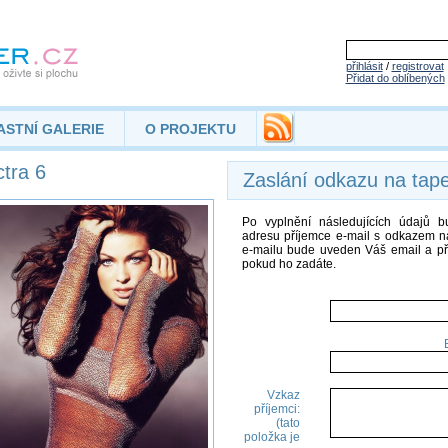
přihlásit
/
registrovat
Přidat do oblíbených
ASTNÍ GALERIE
O PROJEKTU
tra 6
Zaslání odkazu na tap
Po vyplnění následujících údajů 
adresu příjemce e-mail s odkazem na
e-mailu bude uveden Váš email a př
pokud ho zadáte.
Vzkaz
příjemci:
(tato
položka je