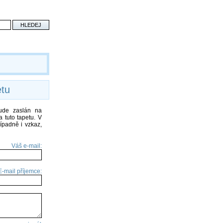
etu
bude zaslán na
 tuto tapetu. V
ípadně i vzkaz,
Váš e-mail:
E-mail příjemce: