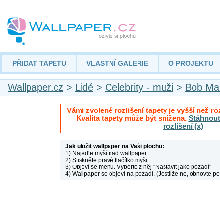
PŘIDAT TAPETU
VLASTNÍ GALERIE
O PROJEKTU
Wallpaper.cz
>
Lidé
>
Celebrity - muži
>
Bob Ma
Vámi zvolené rozlišení tapety je vyšší než roz
Kvalita tapety může být snížena.
Stáhnout 
rozlišení (x)
Jak uložit wallpaper na Vaši plochu:
1) Najeďte myší nad wallpaper
2) Stiskněte pravé tlačítko myši
3) Objeví se menu. Vyberte z něj "Nastavit jako pozadí"
4) Wallpaper se objeví na pozadí. (Jestliže ne, obnovte po