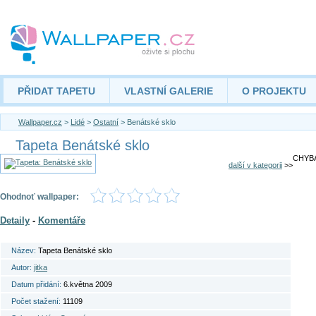
PŘIDAT TAPETU
VLASTNÍ GALERIE
O PROJEKTU
Wallpaper.cz
>
Lidé
>
Ostatní
> Benátské sklo
Tapeta Benátské sklo
CHYBA
další v kategorii
>>
Ohodnoť wallpaper:
Detaily
-
Komentáře
Název:
Tapeta Benátské sklo
Autor:
jitka
Datum přidání:
6.května 2009
Počet stažení:
11109