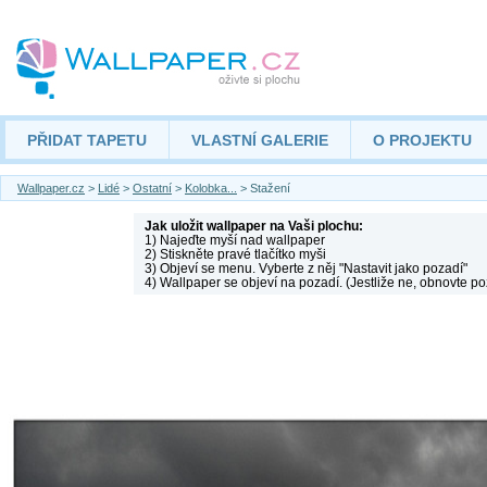
PŘIDAT TAPETU
VLASTNÍ GALERIE
O PROJEKTU
Wallpaper.cz
>
Lidé
>
Ostatní
>
Kolobka...
> Stažení
Jak uložit wallpaper na Vaši plochu:
1) Najeďte myší nad wallpaper
2) Stiskněte pravé tlačítko myši
3) Objeví se menu. Vyberte z něj "Nastavit jako pozadí"
4) Wallpaper se objeví na pozadí. (Jestliže ne, obnovte po