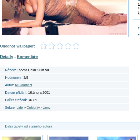
6
8
1
Ohodnoť wallpaper:
Detaily
-
Komentáře
Název:
Tapeta Heidi Klum VII.
Hodnocení:
3/5
Autor:
Al Gambert
Datum přidání:
16.února 2001
Počet stažení:
34989
Sekce:
Lidé
>
Celebrity - ženy
Další tapety od stejného autora