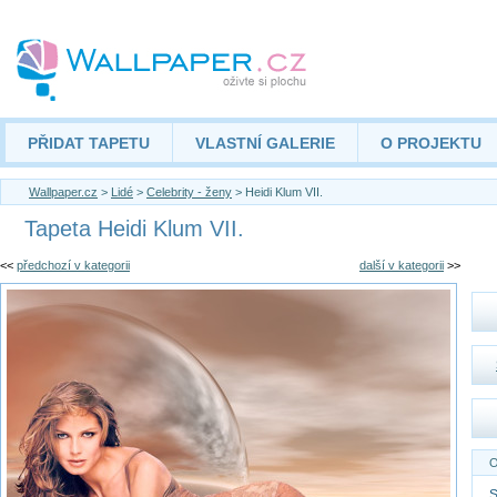
PŘIDAT TAPETU
VLASTNÍ GALERIE
O PROJEKTU
Wallpaper.cz
>
Lidé
>
Celebrity - ženy
> Heidi Klum VII.
Tapeta Heidi Klum VII.
<<
předchozí v kategorii
další v kategorii
>>
O
S