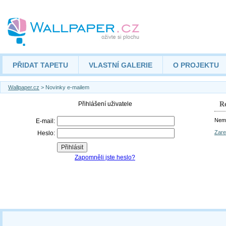
PŘIDAT TAPETU
VLASTNÍ GALERIE
O PROJEKTU
Wallpaper.cz
> Novinky e-mailem
Re
Nemá
Zare