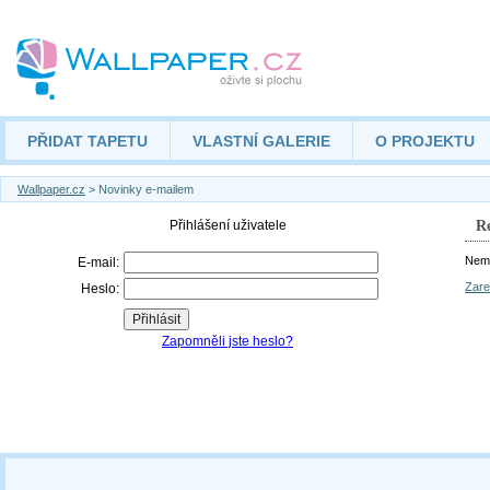
PŘIDAT TAPETU
VLASTNÍ GALERIE
O PROJEKTU
Wallpaper.cz
> Novinky e-mailem
Re
Nemá
Zare