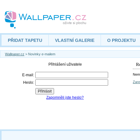
PŘIDAT TAPETU
VLASTNÍ GALERIE
O PROJEKTU
Wallpaper.cz
> Novinky e-mailem
Re
Nemá
Zare