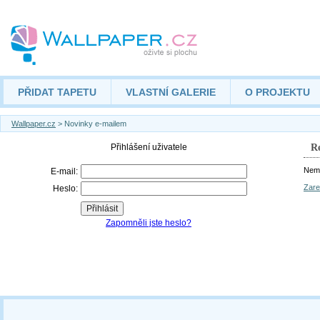
PŘIDAT TAPETU
VLASTNÍ GALERIE
O PROJEKTU
Wallpaper.cz
> Novinky e-mailem
Re
Nemá
Zare