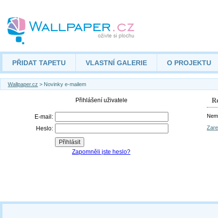
PŘIDAT TAPETU
VLASTNÍ GALERIE
O PROJEKTU
Wallpaper.cz
> Novinky e-mailem
Re
Nemá
Zare