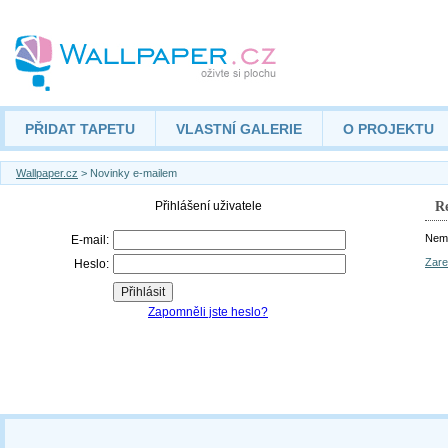
PŘIDAT TAPETU
VLASTNÍ GALERIE
O PROJEKTU
Wallpaper.cz
> Novinky e-mailem
Re
Nemá
Zare