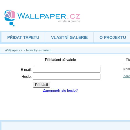
PŘIDAT TAPETU
VLASTNÍ GALERIE
O PROJEKTU
Wallpaper.cz
> Novinky e-mailem
Re
Nemá
Zare