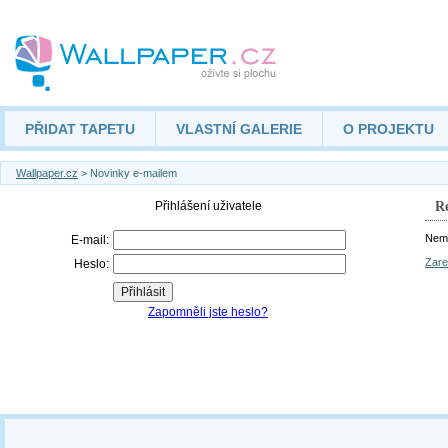
PŘIDAT TAPETU
VLASTNÍ GALERIE
O PROJEKTU
Wallpaper.cz
> Novinky e-mailem
Re
Nemá
Zare