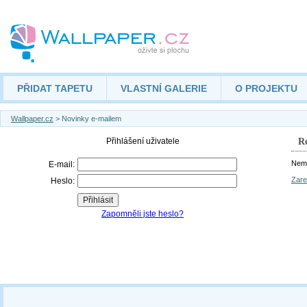
PŘIDAT TAPETU
VLASTNÍ GALERIE
O PROJEKTU
Wallpaper.cz
> Novinky e-mailem
Re
Nemá
Zare