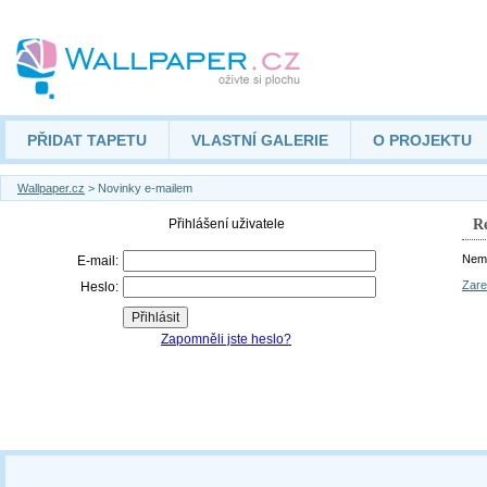
PŘIDAT TAPETU
VLASTNÍ GALERIE
O PROJEKTU
Wallpaper.cz
> Novinky e-mailem
Re
Nemá
Zare