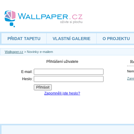
PŘIDAT TAPETU
VLASTNÍ GALERIE
O PROJEKTU
Wallpaper.cz
> Novinky e-mailem
Re
Nemá
Zare