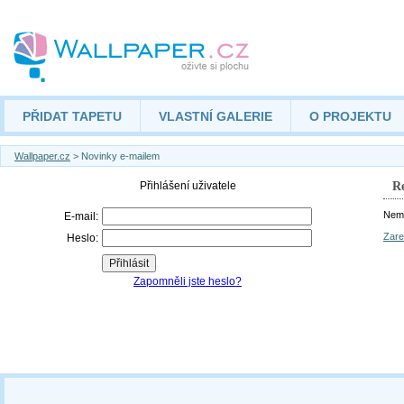
PŘIDAT TAPETU
VLASTNÍ GALERIE
O PROJEKTU
Wallpaper.cz
> Novinky e-mailem
Re
Nemá
Zare