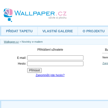
PŘIDAT TAPETU
VLASTNÍ GALERIE
O PROJEKTU
Wallpaper.cz
> Novinky e-mailem
Re
Nemá
Zare