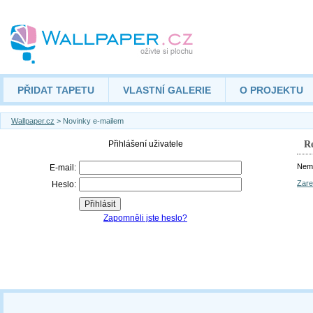
PŘIDAT TAPETU
VLASTNÍ GALERIE
O PROJEKTU
Wallpaper.cz
> Novinky e-mailem
Re
Nemá
Zare