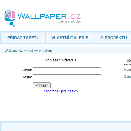
PŘIDAT TAPETU
VLASTNÍ GALERIE
O PROJEKTU
Wallpaper.cz
> Novinky e-mailem
Re
Nemá
Zare