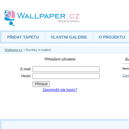
PŘIDAT TAPETU
VLASTNÍ GALERIE
O PROJEKTU
Wallpaper.cz
> Novinky e-mailem
Re
Nemá
Zare