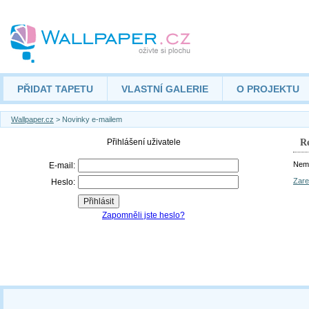
PŘIDAT TAPETU
VLASTNÍ GALERIE
O PROJEKTU
Wallpaper.cz
> Novinky e-mailem
Re
Nemá
Zare