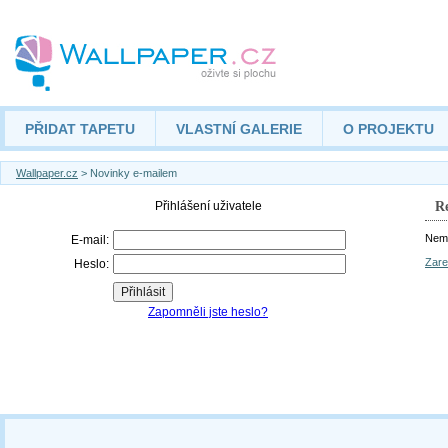
PŘIDAT TAPETU
VLASTNÍ GALERIE
O PROJEKTU
Wallpaper.cz
> Novinky e-mailem
Re
Nemá
Zare