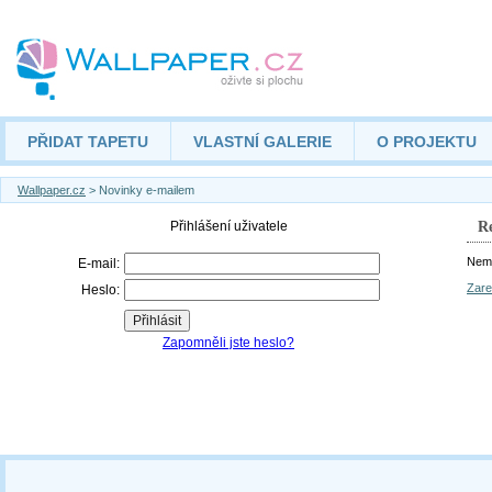
PŘIDAT TAPETU
VLASTNÍ GALERIE
O PROJEKTU
Wallpaper.cz
> Novinky e-mailem
Re
Nemá
Zare