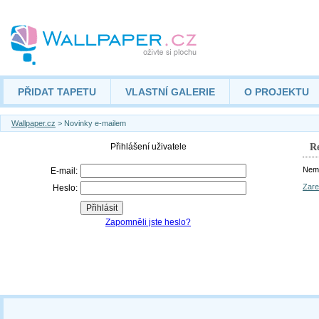
PŘIDAT TAPETU
VLASTNÍ GALERIE
O PROJEKTU
Wallpaper.cz
> Novinky e-mailem
Re
Nemá
Zare