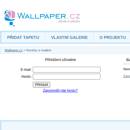
PŘIDAT TAPETU
VLASTNÍ GALERIE
O PROJEKTU
Wallpaper.cz
> Novinky e-mailem
Re
Nemá
Zare