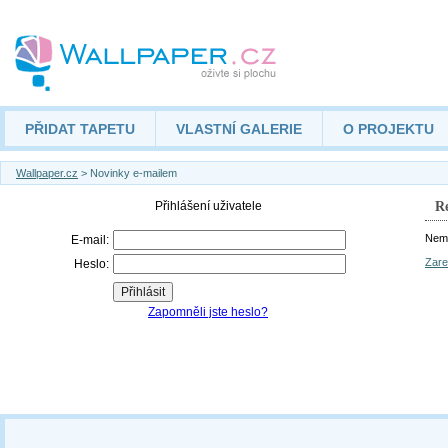
PŘIDAT TAPETU
VLASTNÍ GALERIE
O PROJEKTU
Wallpaper.cz
> Novinky e-mailem
Re
Nemá
Zare