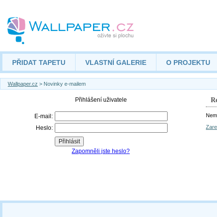
PŘIDAT TAPETU
VLASTNÍ GALERIE
O PROJEKTU
Wallpaper.cz
> Novinky e-mailem
Re
Nemá
Zare