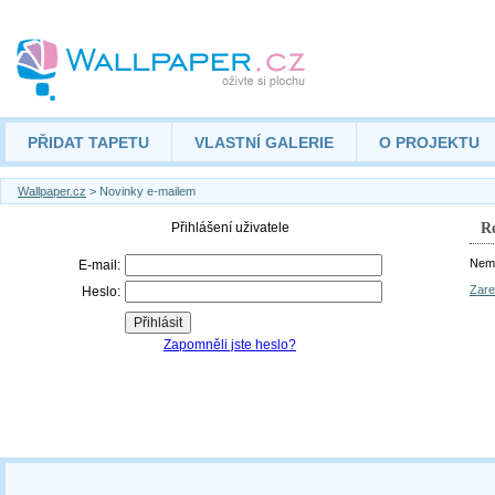
PŘIDAT TAPETU
VLASTNÍ GALERIE
O PROJEKTU
Wallpaper.cz
> Novinky e-mailem
Re
Nemá
Zare