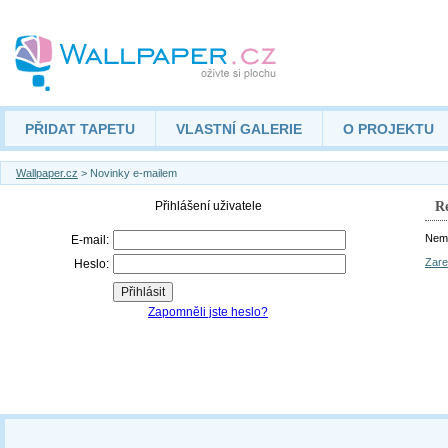
PŘIDAT TAPETU
VLASTNÍ GALERIE
O PROJEKTU
Wallpaper.cz
> Novinky e-mailem
Re
Nemá
Zare