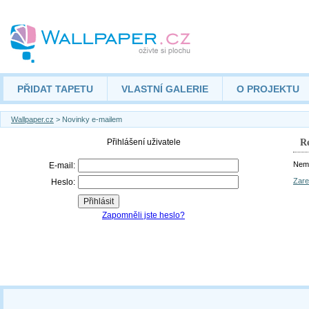
PŘIDAT TAPETU
VLASTNÍ GALERIE
O PROJEKTU
Wallpaper.cz
> Novinky e-mailem
Re
Nemá
Zare