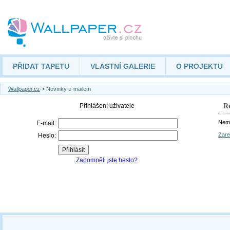
PŘIDAT TAPETU
VLASTNÍ GALERIE
O PROJEKTU
Wallpaper.cz
> Novinky e-mailem
Re
Nemá
Zare