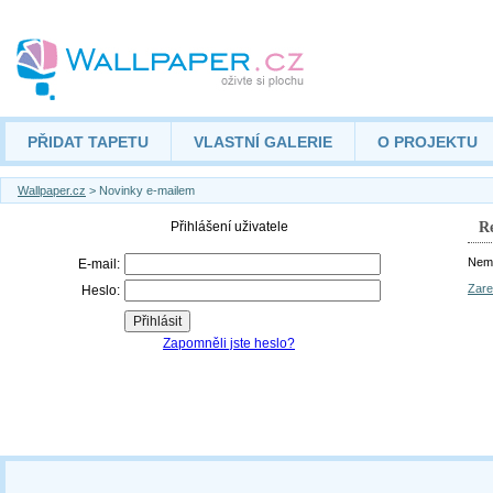
PŘIDAT TAPETU
VLASTNÍ GALERIE
O PROJEKTU
Wallpaper.cz
> Novinky e-mailem
Re
Nemá
Zare