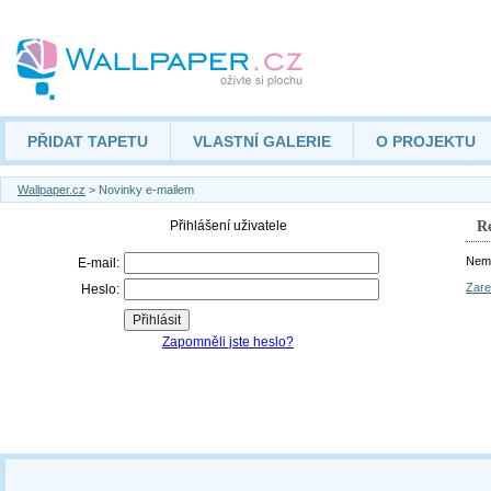
PŘIDAT TAPETU
VLASTNÍ GALERIE
O PROJEKTU
Wallpaper.cz
> Novinky e-mailem
Re
Nemá
Zare