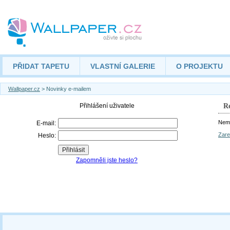
PŘIDAT TAPETU
VLASTNÍ GALERIE
O PROJEKTU
Wallpaper.cz
> Novinky e-mailem
Re
Nemá
Zare