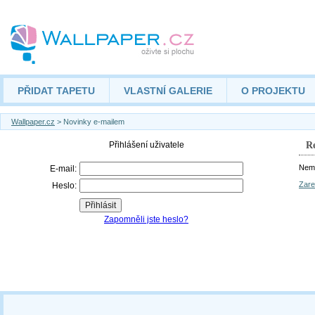
PŘIDAT TAPETU
VLASTNÍ GALERIE
O PROJEKTU
Wallpaper.cz
> Novinky e-mailem
Re
Nemá
Zare