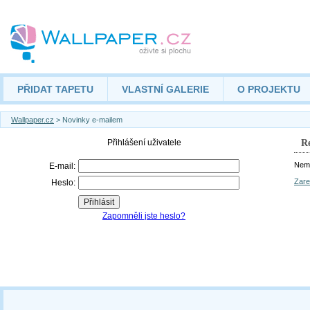
PŘIDAT TAPETU
VLASTNÍ GALERIE
O PROJEKTU
Wallpaper.cz
> Novinky e-mailem
Re
Nemá
Zare